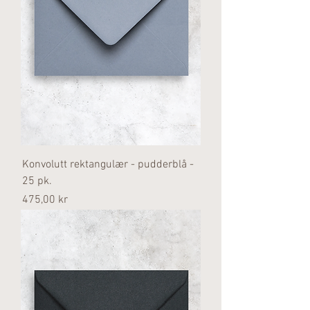
Konvolutt rektangulær - pudderblå -
25 pk.
Pris
475,00 kr