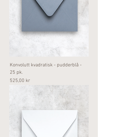
Konvolutt kvadratisk - pudderblå -
25 pk.
Pris
525,00 kr