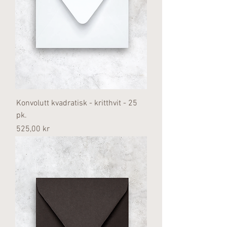
Konvolutt kvadratisk - kritthvit - 25
pk.
Pris
525,00 kr