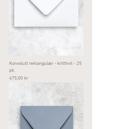
Konvolutt rektangulær - kritthvit - 25
pk.
Pris
475,00 kr