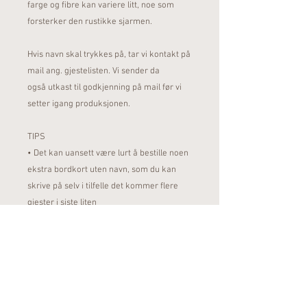
farge og fibre kan variere litt, noe som
forsterker den rustikke sjarmen.
Hvis navn skal trykkes på, tar vi kontakt på
mail ang. gjestelisten. Vi sender da
også utkast til godkjenning på mail før vi
setter igang produksjonen.
TIPS
• Det kan uansett være lurt å bestille noen
ekstra bordkort uten navn, som du kan
skrive på selv i tilfelle det kommer flere
gjester i siste liten
• Vær klar over at farger kan fremstå noe
annerledes på trykk enn på skjerm
Følg oss på Instagram