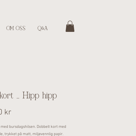
OM OSS
Q&A
 kort - Hipp hipp
Pris
0 kr
t med bursdagshilsen. Dobbelt kort med
de, trykket på matt, miljøvennlig papir.