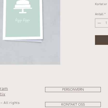
Kortet er 
Antall
*
gram
PERSONVERN
tiv
 All rights
KONTAKT OSS