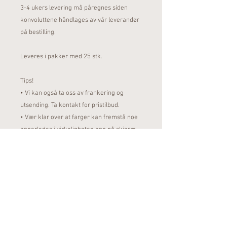
3-4 ukers levering må påregnes siden
konvoluttene håndlages av vår leverandør
på bestilling.
Leveres i pakker med 25 stk.
Tips!
• Vi kan også ta oss av frankering og
utsending. Ta kontakt for pristilbud.
• Vær klar over at farger kan fremstå noe
annerledes i virkeligheten enn på skjerm
Følg oss på Instagram
@elmdesignkollektiv
PERSONVERN