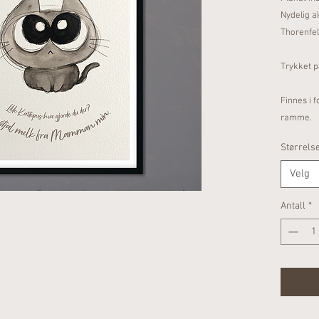
Nydelig a
Thorenfel
Trykket p
Finnes i 
ramme.
Størrels
Velg
Antall
*