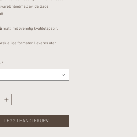
kvarell håndmalt av Ida Gade
dt.
ả matt, miljøvennlig kvalitetspapir.
forskjellige formater. Leveres uten
e
*
LEGG I HANDLEKURV