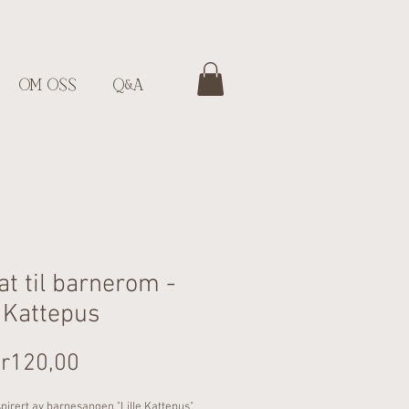
OM OSS
Q&A
at til barnerom -
e Kattepus
Salgspris
kr120,00
spirert av barnesangen "Lille Kattepus".