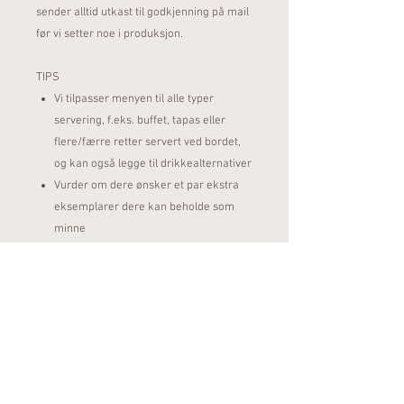
sender alltid utkast til godkjenning på mail
før vi setter noe i produksjon.
TIPS
Vi tilpasser menyen til alle typer
servering, f.eks. buffet, tapas eller
flere/færre retter servert ved bordet,
og kan også legge til drikkealternativer
Vurder om dere ønsker et par ekstra
eksemplarer dere kan beholde som
minne
Vær klar over at farger kan fremstå
noe annerledes på trykk enn på skjerm
Følg oss på Instagram
@elmdesignkollektiv